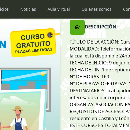
icios
Noticias
Aula virtual
Quiénes somos
Con
DESCRIPCIÓN:
TÍTULO DE LA ACCIÓN: Curs
MODALIDAD: Teleformación 
la cual está disponible 24h
FECHA DE INICIO: 9 de juni
FECHA DE FIN: 1 de septie
Nº DE HORAS: 160
Nº DE PLAZAS OFERTADAS: 
DESTINATARIOS: Trabajadore
interesados en incorporars
ORGANIZA: ASOCIACION P
REQUISITOS DE ACCESO: Para
residente en Castilla y León
ESTE CURSO ES TOTALMEN