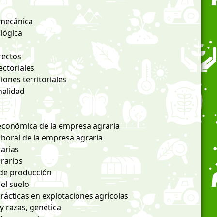
 mecánica
ológica
rectos
ectoriales
iones territoriales
nalidad
económica de la empresa agraria
laboral de la empresa agraria
rarias
grarios
 de producción
el suelo
rácticas en explotaciones agrícolas
y razas, genética