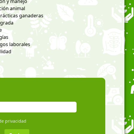
ión y manejo
ción animal
prácticas ganaderas
egrada
e
gías
gos laborales
lidad
 de privacidad