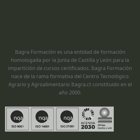
Itagra Formación es una entidad de formación
homologada por la Junta de Castilla y León para la
impartición de cursos certificados. Itagra Formación
nace de la rama formativa del Centro Tecnológico
Agrario y Agroalimentario Itagra.ct constituido en el
año 2000.