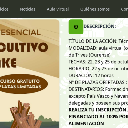
icios
Noticias
Aula virtual
Quiénes somos
Con
DESCRIPCIÓN:
TÍTULO DE LA ACCIÓN: Técni
MODALIDAD: aula virtual (on
de Trives (Ourense)
FECHAS: 22, 23 y 25 de oct
HORARIO: 22 y 23 de octubre
DURACIÓN: 12 horas
Nº DE PLAZAS OFERTADAS :
DESTINATARIOS: Formación di
excepto País Vasco y Navar
delegadas y poseen sus pro
REALIZA TU INSCRIPCIÓN
FINANCIADO AL 100% POR
ALIMENTACIÓN